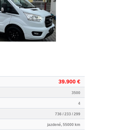
39.900 €
3500
4
736 / 233 / 299
jazdené, 55000 km