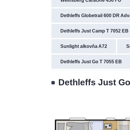
Weinsberg CaraOne 450 FU
Dethleffs Globetrail 600 DR Ad
Dethleffs Just Camp T 7052 EB
Sunlight alkovňa A72
S
Dethleffs Just Go T 7055 EB
Dethleffs Just G