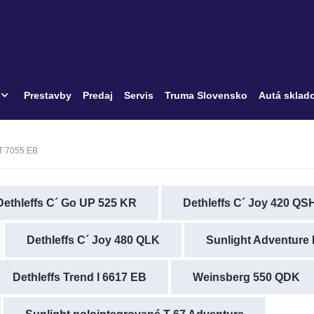
Prestavby
Predaj
Servis
Truma Slovensko
Autá sklad
 T 7055 EB
Dethleffs C´ Go UP 525 KR
Dethleffs C´ Joy 420 QS
Dethleffs C´ Joy 480 QLK
Sunlight Adventure E
Dethleffs Trend I 6617 EB
Weinsberg 550 QDK