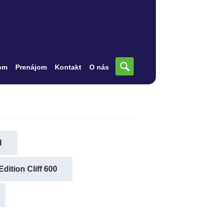
om
Prenájom
Kontakt
O nás
H
dition Cliff 600