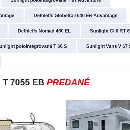
Sunlight polointegrované T 67 Adventure
vantage
Dethleffs Globetrail 640 ER Advantage
Dethleffs Nomad 460 EL
Sunlight Cliff RT 
unlight polointegrované T 66 S
Sunlight Vans V 67 
o T 7055 EB
PREDANÉ