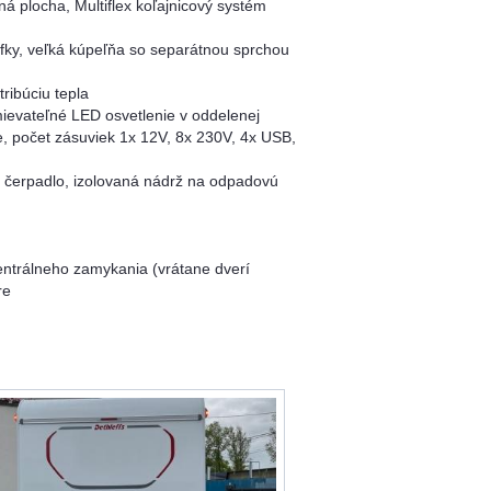
á plocha, Multiflex koľajnicový systém
efky, veľká kúpeľňa so separátnou sprchou
ribúciu tepla
ievateľné LED osvetlenie v oddelenej
e, počet zásuviek 1x 12V, 8x 230V, 4x USB,
né čerpadlo, izolovaná nádrž na odpadovú
centrálneho zamykania (vrátane dverí
re