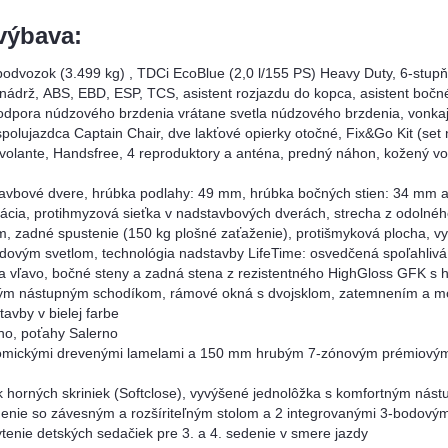
výbava:
 podvozok (3.499 kg) , TDCi EcoBlue (2,0 l/155 PS) Heavy Duty, 6-stu
á nádrž, ABS, EBD, ESP, TCS, asistent rozjazdu do kopca, asistent bočn
podpora núdzového brzdenia vrátane svetla núdzového brzdenia, vonkajš
polujazdca Captain Chair, dve lakťové opierky otočné, Fix&Go Kit (set 
olante, Handsfree, 4 reproduktory a anténa, predný náhon, kožený vola
avbové dvere, hrúbka podlahy: 49 mm, hrúbka bočných stien: 34 mm a
cia, protihmyzová sieťka v nadstavbových dverách, strecha z odolné
zadné spustenie (150 kg plošné zaťaženie), protišmyková plocha, vyhri
rzdovým svetlom, technológia nadstavby LifeTime: osvedčená spoľahlivá
 a vľavo, bočné steny a zadná stena z rezistentného HighGloss GFK s
ickým nástupným schodíkom, rámové okná s dvojsklom, zatemnením a m
avby v bielej farbe
o, poťahy Salerno
omickými drevenými lamelami a 150 mm hrubým 7-zónovým prémiovým 
ok horných skriniek (Softclose), vyvýšené jednolôžka s komfortným nás
denie so závesným a rozšíriteľným stolom a 2 integrovanými 3-bodovým
ytenie detských sedačiek pre 3. a 4. sedenie v smere jazdy