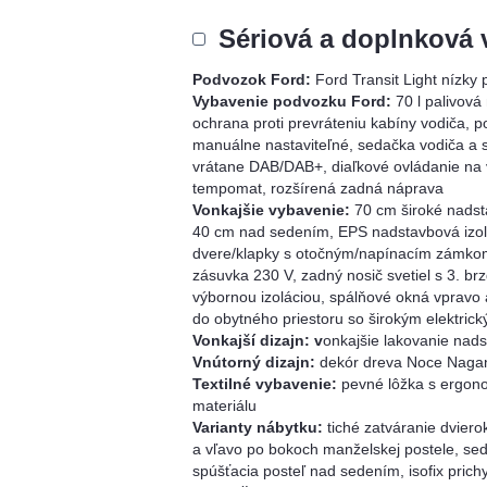
Sériová a doplnková 
Podvozok Ford:
Ford Transit Light nízky
Vybavenie podvozku Ford:
70 l palivov
ochrana proti prevráteniu kabíny vodiča, 
manuálne nastaviteľné, sedačka vodiča a s
vrátane DAB/DAB+, diaľkové ovládanie na v
tempomat, rozšírená zadná náprava
Vonkajšie vybavenie:
70 cm široké nadst
40 cm nad sedením, EPS nadstavbová izolá
dvere/klapky s otočným/napínacím zámkom, 
zásuvka 230 V, zadný nosič svetiel s 3. b
výbornou izoláciou, spálňové okná vpravo
do obytného priestoru so širokým elektr
Vonkajší dizajn: v
onkajšie lakovanie nadst
Vnútorný dizajn:
dekór dreva Noce Nagan
Textilné vybavenie:
pevné lôžka s ergon
materiálu
Varianty nábytku:
tiché zatváranie dvier
a vľavo po bokoch manželskej postele, se
spúšťacia posteľ nad sedením, isofix prich