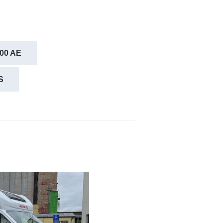
600 AE
S