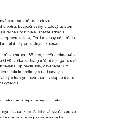
pňová automatická prevodovka
ého vetra, bezpečnostný brzdový asistent,
ia farba Frost biela, spätné zrkadlá
na opravu kolies), Ford audiosystém rádio
nt, blatníky pri zadných kolesách,
 hrúbka stropu: 35 mm, strešné okno 40 x
ho GFK, veľká zadná garáž: dvoje garážové
evaná, upínacie lišty, osvetlené, 1 x
 konštrukcia podlahy a nadstavby s
 hladkým lesklým povrchom, vstupné dvere
oskytiérou
matracom z teplotu-regulujúceho
tupným schodíkom, šatníková skriňa vpravo
i bezpečnostnými pásmi, elektrická