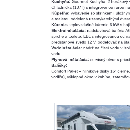
Kuchyňa:
Gourmet-Kuchyňa: 2 horákový var
Chladnička (137 l) s integrovanou rúrou n
Kúpeľňa:
vybavenie so skrinkami, úložným
a toaletou oddelená uzamykateľnými dveram
Kúrenie:
teplovzdušné kúrenie 6 kW s bojl
Elektroinštalácia:
nadstavbová batéria AG
sprche a toalete, EBL s integrovanou ochr
predstanové svetlo 12 V, oddeľovač na šta
Vodoinštalácia:
nádrž na čistú vodu v iz
vodu
Plynová inštalácia:
servisný otvor s prie
Balíčky:
Comfort Paket – hliníkové disky 16“ čiern
vodiča), výklopné okno v kabíne, zatemňo