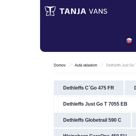
Domov
Autá skladom
Dethleffs Just Go
Dethleffs C´Go 475 FR
Dethleffs Just Go T 7055 EB
Dethleffs Globetrail 590 C