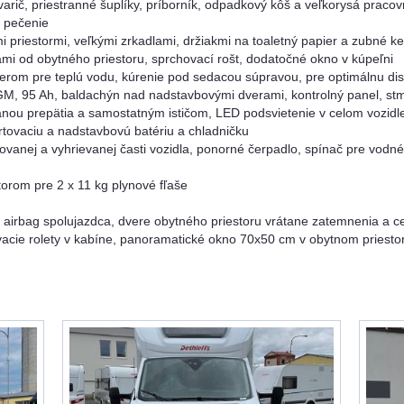
ič, priestranné šuplíky, príborník, odpadkový kôš a veľkorysá pracovn
a pečenie
i priestormi, veľkými zrkadlami, držiakmi na toaletný papier a zubné k
i od obytného priestoru, sprchovací rošt, dodatočné okno v kúpeľni
erom pre teplú vodu, kúrenie pod sedacou súpravou, pre optimálnu dist
M, 95 Ah, baldachýn nad nadstavbovými dverami, kontrolný panel, stm
anou prepätia a samostatným ističom, LED podsvietenie v celom vozidl
rtovaciu a nadstavbovú batériu a chladničku
olovanej a vyhrievanej časti vozidla, ponorné čerpadlo, spínač pre vod
storom pre 2 x 11 kg plynové fľaše
e, airbag spolujazdca, dvere obytného priestoru vrátane zatemnenia a 
vacie rolety v kabíne, panoramatické okno 70x50 cm v obytnom priesto