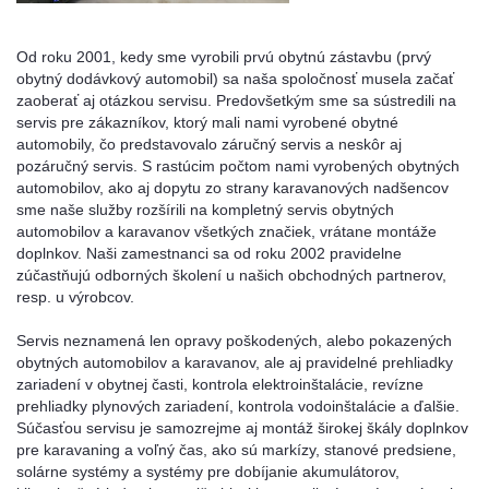
Od roku 2001, kedy sme vyrobili prvú obytnú zástavbu (prvý
obytný dodávkový automobil) sa naša spoločnosť musela začať
zaoberať aj otázkou servisu. Predovšetkým sme sa sústredili na
servis pre zákazníkov, ktorý mali nami vyrobené obytné
automobily, čo predstavovalo záručný servis a neskôr aj
pozáručný servis. S rastúcim počtom nami vyrobených obytných
automobilov, ako aj dopytu zo strany karavanových nadšencov
sme naše služby rozšírili na kompletný servis obytných
automobilov a karavanov všetkých značiek, vrátane montáže
doplnkov. Naši zamestnanci sa od roku 2002 pravidelne
zúčastňujú odborných školení u našich obchodných partnerov,
resp. u výrobcov.
Servis neznamená len opravy poškodených, alebo pokazených
obytných automobilov a karavanov, ale aj pravidelné prehliadky
zariadení v obytnej časti, kontrola elektroinštalácie, revízne
prehliadky plynových zariadení, kontrola vodoinštalácie a ďalšie.
Súčasťou servisu je samozrejme aj montáž širokej škály doplnkov
pre karavaning a voľný čas, ako sú markízy, stanové predsiene,
solárne systémy a systémy pre dobíjanie akumulátorov,