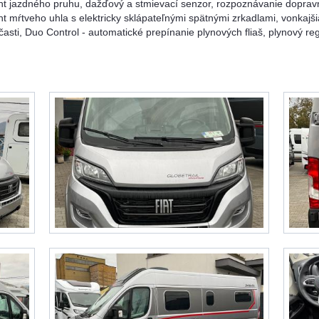
nt jazdného pruhu, dažďový a stmievací senzor, rozpoznávanie doprav
ent mŕtveho uhla s elektricky sklápateľnými spätnými zrkadlami, vonkajši
časti, Duo Control - automatické prepínanie plynových fliaš, plynový r