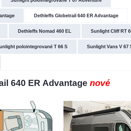
Sunlight polointegrované T 67 Adventure
vantage
Dethleffs Globetrail 640 ER Advantage
Dethleffs Nomad 460 EL
Sunlight Cliff RT 
unlight polointegrované T 66 S
Sunlight Vans V 67 
rail 640 ER Advantage
nové