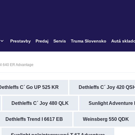
Prestavby
Predaj
Servis
Truma Slovensko
Autá sklad
ail 640 ER Advantage
Dethleffs C´ Go UP 525 KR
Dethleffs C´ Joy 420 QS
Dethleffs C´ Joy 480 QLK
Sunlight Adventure E
Dethleffs Trend I 6617 EB
Weinsberg 550 QDK