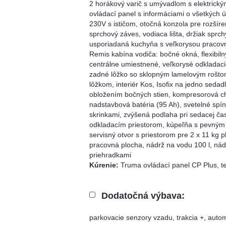
2 horákový varič s umývadlom s elektrický
ovládací panel s informáciami o všetkých ú
230V s ističom, otočná konzola pre rozšíren
sprchový záves, vodiaca lišta, držiak sprc
usporiadaná kuchyňa s veľkorysou pracovn
Remis kabína vodiča: bočné okná, flexibil
centrálne umiestnené, veľkorysé odkladacie
zadné lôžko so sklopným lamelovým roštom
lôžkom, interiér Kos, Isofix na jedno seda
obložením bočných stien, kompresorová chl
nadstavbová batéria (95 Ah), svetelné spí
skrinkami, zvýšená podlaha pri sedacej č
odkladacím priestorom, kúpeľňa s pevným
servisný otvor s priestorom pre 2 x 11 kg 
pracovná plocha, nádrž na vodu 100 l, nád
priehradkami
Kúrenie:
Truma ovládací panel CP Plus, t
Dodatočná výbava:
parkovacie senzory vzadu, trakcia +, autom