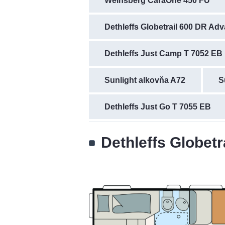
Weinsberg CaraOne 450 FU
Dethleffs Globetrail 600 DR Ad
Dethleffs Just Camp T 7052 EB
Sunlight alkovňa A72
S
Dethleffs Just Go T 7055 EB
Dethleffs Globet