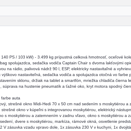
l / 140 PS / 103 kW) - 3.499 kg prípustná celková hmotnosť, oceľové kol
irbag spolujazdca, sedačka vodiča Captain Chair s dvoma lakťovými op
ou na rádio, palivová nádrž 90 l, ESP, elektricky nastavitaľné a vyhri
 výškovo nastaviteľná, sedačka vodiča a spolujazdca otočná vo farbe po
stavením sklonu, držiak na tablet a smartfón, mriežka chladiča čierna l
e, súprava na hustenie pneumatík a ťažné oko, kryt motora spodný čiern
 farbe auta
kový, strešné okno Midi-Hedi 70 x 50 cm nad sedením s moskytiérou a 
strešné okno v kúpeľni s integrovanou moskytiérou, elektrický nástup
no s moskytiérou a zatemnením v zadnu vľavo, okno s moskytiérou a 
 sedení, dvere s moskytiérou, markíza, rámové okná, osvetlenie preds
2 V zásuvka vzadu vpravo dole, 1x zásuvka 230 V v kuchyni, 1x dvoji