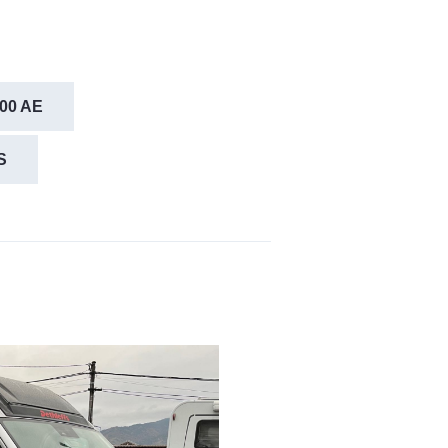
600 AE
S