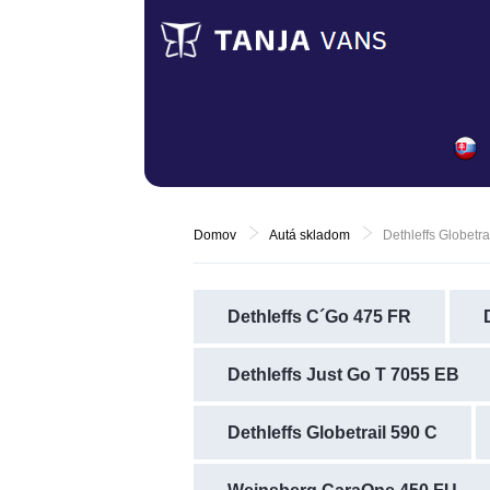
Domov
Autá skladom
Dethleffs Globetr
Dethleffs C´Go 475 FR
Dethleffs Just Go T 7055 EB
Dethleffs Globetrail 590 C