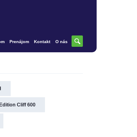
om
Prenájom
Kontakt
O nás
H
dition Cliff 600