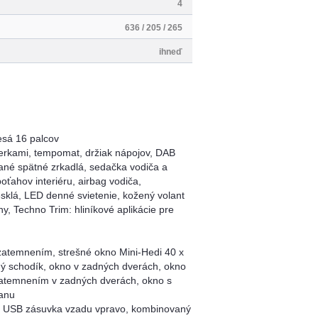
4
636 / 205 / 265
ihneď
esá 16 palcov
ierkami, tempomat, držiak nápojov, DAB
evané spätné zrkadlá, sedačka vodiča a
ťahov interiéru, airbag vodiča,
esklá, LED denné svietenie, kožený volant
y, Techno Trim: hliníkové aplikácie pre
zatemnením, strešné okno Mini-Hedi 40 x
ný schodík, okno v zadných dverách, okno
zatemnením v zadných dverách, okno s
tanu
tá USB zásuvka vzadu vpravo, kombinovaný