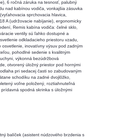
e), 6 ročná záruka na tesnosť, palubný
redu nad kabínou vodiča, vonkajšia zásuvka
 (vyťahovacia sprchovacia hlavica,
 18 A (udržovacie nabíjanie), ergonomicky
dení, Remis kabína vodiča: čelné sklo,
áracie ventily sú ľahko dostupné a
svetlenie odkladacieho priestoru vzadu,
 osvetlenie, inovatívny výsuv pod zadným
steľou, pohodlné sedenie s kvalitným
 kuchyni, výkonná bezúdržbová
de, otvorený úložný priestor pod hornými
podlaha pri sedacej časti so zabudovaným
tane schodíku na zadné dvojlôžko,
pletený voľne položený, roztiahnuteľná
, prídavná spodná skrinka s úložnými
ný balíček (asistent núdzového brzdenia s