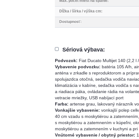
Max. počet miest na spanie
:
Dĺžka / šírka / výška cm:
Dostupnosť:
Sériová výbava:
Podvozok:
Fiat Ducato Multijet 140 (2,2 
Vybavenie podvozku:
batéria 105 A/h, a
anténa v zrkadle s reproduktorom a príprav
spolujazdca otočná, sedačka vodiča naviac
klimatizácia v kabíne, sedačka vodiča s na
a riadiaca páka, ovládanie rádia na volant
vetracie mriežky, USB nabíjací port
Farba:
artense grau, lakovaný nárazník vo
Vonkajšie vybavenie:
vonkajší polep cel
40 cm vzadu s moskytiérou a zatemnením, 
s moskytiérou a zatemnením v kúpeľni, ok
moskytiérou a zatemnením v kuchyni a pri
Vnútorné vybavenie / obytný priestor:
1