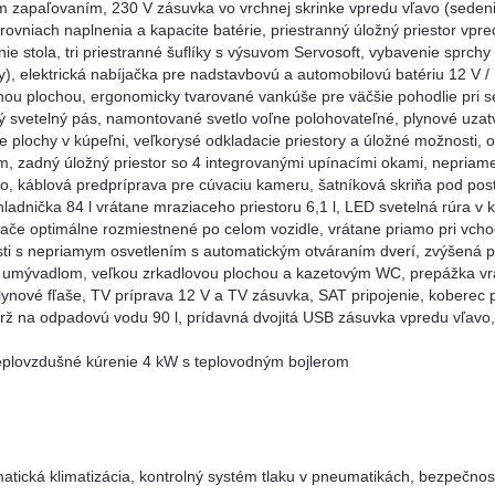
m zapaľovaním, 230 V zásuvka vo vrchnej skrinke vpredu vľavo (sedeni
rovniach naplnenia a kapacite batérie, priestranný úložný priestor vp
ie stola, tri priestranné šuflíky s výsuvom Servosoft, vybavenie sprchy
hy), elektrická nabíjačka pre nadstavbovú a automobilovú batériu 12 V /
ou plochou, ergonomicky tvarované vankúše pre väčšie pohodlie pri se
ný svetelný pás, namontované svetlo voľne polohovateľné, plynové uzatv
 plochy v kúpeľni, veľkorysé odkladacie priestory a úložné možnosti, o
, zadný úložný priestor so 4 integrovanými upínacími okami, nepriame
dlo, káblová predpríprava pre cúvaciu kameru, šatníková skriňa pod po
adnička 84 l vrátane mraziaceho priestoru 6,1 l, LED svetelná rúra v
nače optimálne rozmiestnené po celom vozidle, vrátane priamo pri vcho
asti s nepriamym osvetlením s automatickým otváraním dverí, zvýšená 
 umývadlom, veľkou zrkadlovou plochou a kazetovým WC, prepážka vrá
plynové fľaše, TV príprava 12 V a TV zásuvka, SAT pripojenie, koberec 
rž na odpadovú vodu 90 l, prídavná dvojitá USB zásuvka vpredu vľavo
eplovzdušné kúrenie 4 kW s teplovodným bojlerom
atická klimatizácia, kontrolný systém tlaku v pneumatikách, b
ezpečnost