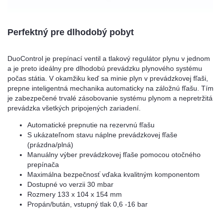
Perfektný pre dlhodobý pobyt
DuoControl je prepínací ventil a tlakový regulátor plynu v jednom
a je preto ideálny pre dlhodobú prevádzku plynového systému
počas státia. V okamžiku keď sa minie plyn v prevádzkovej fľaši,
prepne inteligentná mechanika automaticky na záložnú fľašu. Tím
je zabezpečené trvalé zásobovanie systému plynom a nepretržitá
prevádzka všetkých pripojených zariadení.
Automatické prepnutie na rezervnú fľašu
S ukázateľnom stavu náplne prevádzkovej fľaše
(prázdna/plná)
Manuálny výber prevádzkovej fľaše pomocou otočného
prepínača
Maximálna bezpečnosť vďaka kvalitným komponentom
Dostupné vo verzii 30 mbar
Rozmery 133 x 104 x 154 mm
Propán/bután, vstupný tlak 0,6 -16 bar