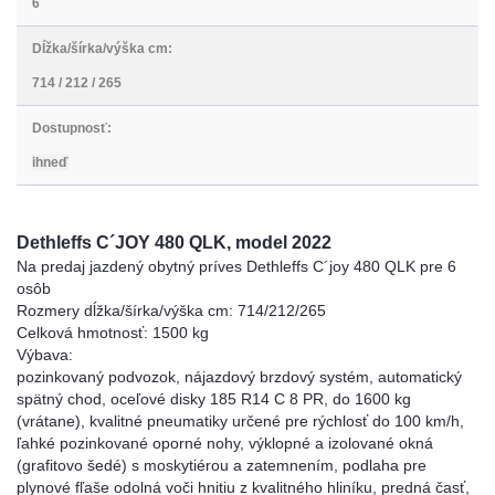
6
Dĺžka/šírka/výška cm:
714 / 212 / 265
Dostupnosť:
ihneď
Dethleffs C´JOY 480 QLK, model 2022
Na predaj jazdený obytný príves Dethleffs C´joy 480 QLK pre 6
osôb
Rozmery dĺžka/šírka/výška cm: 714/212/265
Celková hmotnosť: 1500 kg
Výbava:
pozinkovaný podvozok, nájazdový brzdový systém, automatický
spätný chod, oceľové disky 185 R14 C 8 PR, do 1600 kg
(vrátane), kvalitné pneumatiky určené pre rýchlosť do 100 km/h,
ľahké pozinkované oporné nohy, výklopné a izolované okná
(grafitovo šedé) s moskytiérou a zatemnením, podlaha pre
plynové fľaše odolná voči hnitiu z kvalitného hliníku, predná časť,