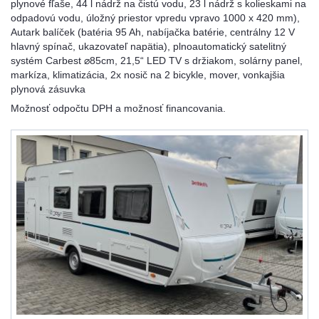
plynové fľaše, 44 l nádrž na čistú vodu, 23 l nádrž s kolieskami na
odpadovú vodu, úložný priestor vpredu vpravo 1000 x 420 mm),
Autark balíček (batéria 95 Ah, nabíjačka batérie, centrálny 12 V
hlavný spínač, ukazovateľ napätia), plnoautomatický satelitný
systém Carbest ⌀85cm, 21,5“ LED TV s držiakom, solárny panel,
markíza, klimatizácia, 2x nosič na 2 bicykle, mover, vonkajšia
plynová zásuvka
Možnosť odpočtu DPH a možnosť financovania.