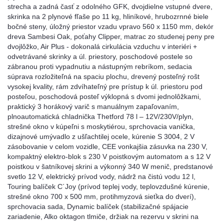
strecha a zadná časť z odolného GFK, dvojdielne vstupné dvere,
skrinka na 2 plynové fľaše po 11 kg, hliníkové, hrubozrnné biele
bočné steny, úložný priestor vzadu vpravo 560 x 1150 mm, dekór
dreva Sambesi Oak, poťahy Clipper, matrac zo studenej peny pre
dvojlôžko, Air Plus - dokonalá cirkulácia vzduchu v interiéri +
odvetrávané skrinky a úl. priestory, poschodové postele so
zábranou proti vypadnutiu a nástupným rebríkom, sedacia
súprava rozložiteľná na spaciu plochu, drevený posteľný rošt
vysokej kvality, rám zdvíhateľný pre prístup k úl. priestoru pod
posteľou, poschodová posteľ výklopná s dvomi jednolôžkami,
praktický 3 horákový varič s manuálnym zapaľovaním,
plnoautomatická chladnička Thetford 78 l – 12V/230V/plyn,
strešné okno v kúpeľni s moskytiérou, sprchovacia vanička,
dizajnové umývadlo z ušľachtilej ocele, kúrenie S 3004, 2 V
zásobovanie v celom vozidle, CEE vonkajšia zásuvka na 230 V,
kompaktný elektro-blok s 230 V poistkovým automatom a s 12 V
poistkou v šatníkovej skrini a výkonný 340 W menič, predstanové
svetlo 12 V, elektrický prívod vody, nádrž na čistú vodu 12 l,
Touring balíček C´Joy (prívod teplej vody, teplovzdušné kúrenie,
strešné okno 700 x 500 mm, protihmyzová sieťka do dverí),
sprchovacia sada, Dynamic balíček (stabilizačné spájacie
zariadenie, Alko oktagon tlmiče, držiak na rezervu v skrini na