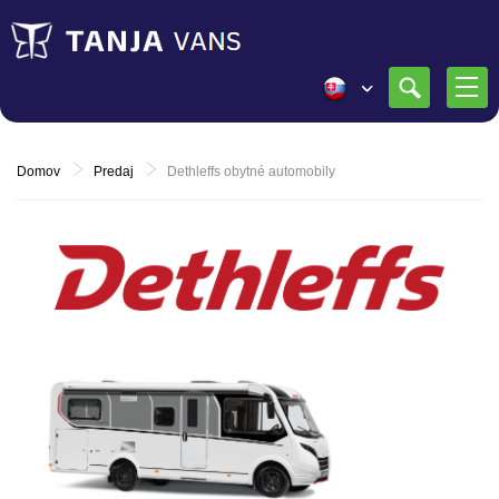
Domov
Predaj
Dethleffs obytné automobily