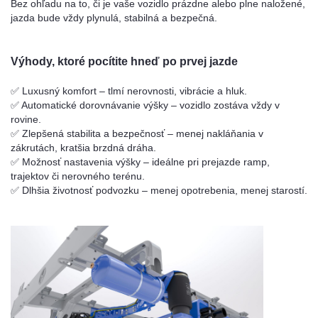
Bez ohľadu na to, či je vaše vozidlo prázdne alebo plne naložené,
jazda bude vždy plynulá, stabilná a bezpečná.
Výhody, ktoré pocítite hneď po prvej jazde
✅ Luxusný komfort – tlmí nerovnosti, vibrácie a hluk.
✅ Automatické dorovnávanie výšky – vozidlo zostáva vždy v
rovine.
✅ Zlepšená stabilita a bezpečnosť – menej nakláňania v
zákrutách, kratšia brzdná dráha.
✅ Možnosť nastavenia výšky – ideálne pri prejazde ramp,
trajektov či nerovného terénu.
✅ Dlhšia životnosť podvozku – menej opotrebenia, menej starostí.