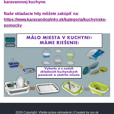
karavanovej kuchyne.
Naše skladacie hity môžete zakúpiť na:
https://www.karavandoplnky.sk/kategoria/kuchynske-
pomocky
2026 Copyright. Všetky práva vyhradené |
Created by run.sk